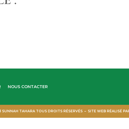
E :
R
NOUS CONTACTER
3 SUNNAH TAHARA TOUS DROITS RÉSERVÉS – SITE WEB RÉALISÉ P