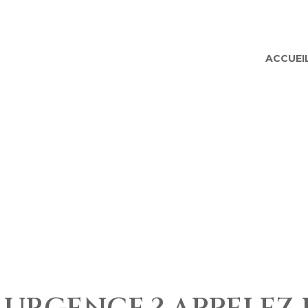
ACCUEI
ÉTIQUETTE :
J
GENDER EQUALIT
Leo, tellus vitae, erat ligula. Alique
quam morbi potenti sodales, dapibus li
massa mi iaculis. Massa id in faucibus 