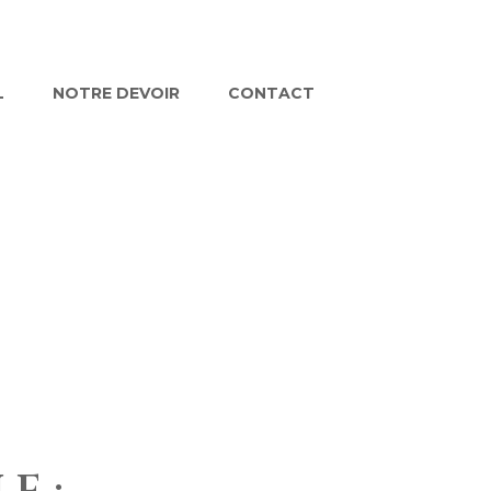
L
NOTRE DEVOIR
CONTACT
USTICE
Y AND JUSTICE IN I
t ac, elementum enim suscipit porttitor molestie c
tora integer diam urna, sapien eu, a sagittis lig
nibh, convallis amet, enim laboriosam, phasellus fa